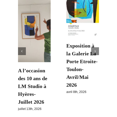
Exposition à
la Galerie La
j
Porte Etroite-
Toulon-
A l’occasion
Avril/Mai
des 10 ans de
5
2026
LM Studio à
avril 8th, 2026
Hyères-
Juillet 2026
juillet 13th, 2026